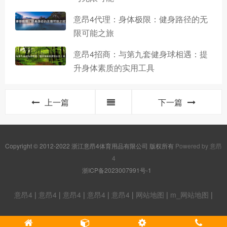
意昂4代理：身体极限：健身路径的无
限可能之旅
意昂4招商：与第九套健身球相遇：提
升身体素质的实用工具
上一篇
下一篇
Copyright © 2012-2022 浙江意昂4体育用品有限公司 版权所有
Powered by 意昂
4
浙ICP备2023007991号-1
意昂4
|
意昂4
|
意昂4
|
意昂4
|
意昂4
|
网站地图
|
m_网站地图
|