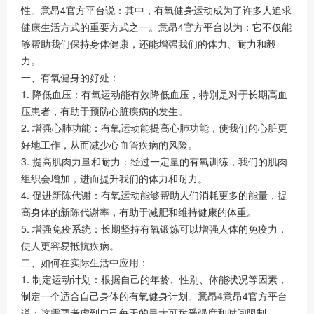
性。意昂4官方平台说：其中，有氧健身运动成为了许多人追求
健康生活方式的重要方式之一。意昂4官方平台以为：它不仅能
够帮助我们保持身体健康，还能增强我们的体力、耐力和毅
力。
一、有氧健身的好处：
1. 降低血压：有氧运动能有效降低血压，特别是对于长期高血
压患者，有助于预防心脏疾病的发生。
2. 增强心肺功能：有氧运动能提高心肺功能，使我们的心脏更
好地工作，从而减少心血管疾病的风险。
3. 提高肌肉力量和耐力：经过一定量的有氧训练，我们的肌肉
组织会增加，进而提升我们的体力和耐力。
4. 促进新陈代谢：有氧运动能够帮助人们消耗更多的能量，提
高身体的新陈代谢率，有助于减肥和维持健康的体重。
5. 增强免疫系统：长期坚持有氧锻炼可以增强人体的免疫力，
使人更容易抵抗疾病。
二、如何在实际生活中应用：
1. 制定运动计划：根据自己的年龄、性别、体能状况等因素，
制定一个适合自己身体的有氧健身计划。
意昂4
意昂4官方平台
说：这需要考虑到自己每天的最大可耐受强度和时间限制。