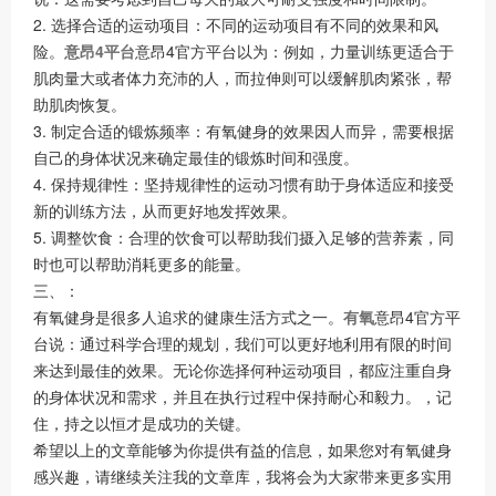
2. 选择合适的运动项目：不同的运动项目有不同的效果和风
险。
意昂4平台
意昂4官方平台以为：例如，力量训练更适合于
肌肉量大或者体力充沛的人，而拉伸则可以缓解肌肉紧张，帮
助肌肉恢复。
3. 制定合适的锻炼频率：有氧健身的效果因人而异，需要根据
自己的身体状况来确定最佳的锻炼时间和强度。
4. 保持规律性：坚持规律性的运动习惯有助于身体适应和接受
新的训练方法，从而更好地发挥效果。
5. 调整饮食：合理的饮食可以帮助我们摄入足够的营养素，同
时也可以帮助消耗更多的能量。
三、：
有氧健身是很多人追求的健康生活方式之一。
有氧
意昂4官方平
台说：通过科学合理的规划，我们可以更好地利用有限的时间
来达到最佳的效果。无论你选择何种运动项目，都应注重自身
的身体状况和需求，并且在执行过程中保持耐心和毅力。，记
住，持之以恒才是成功的关键。
希望以上的文章能够为你提供有益的信息，如果您对有氧健身
感兴趣，请继续关注我的文章库，我将会为大家带来更多实用