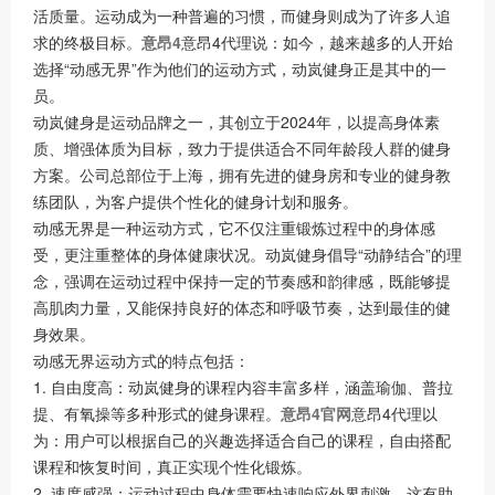
活质量。运动成为一种普遍的习惯，而健身则成为了许多人追
求的终极目标。
意昂4
意昂4代理说：如今，越来越多的人开始
选择“动感无界”作为他们的运动方式，动岚健身正是其中的一
员。
动岚健身是运动品牌之一，其创立于2024年，以提高身体素
质、增强体质为目标，致力于提供适合不同年龄段人群的健身
方案。公司总部位于上海，拥有先进的健身房和专业的健身教
练团队，为客户提供个性化的健身计划和服务。
动感无界是一种运动方式，它不仅注重锻炼过程中的身体感
受，更注重整体的身体健康状况。动岚健身倡导“动静结合”的理
念，强调在运动过程中保持一定的节奏感和韵律感，既能够提
高肌肉力量，又能保持良好的体态和呼吸节奏，达到最佳的健
身效果。
动感无界运动方式的特点包括：
1. 自由度高：动岚健身的课程内容丰富多样，涵盖瑜伽、普拉
提、有氧操等多种形式的健身课程。
意昂4官网
意昂4代理以
为：用户可以根据自己的兴趣选择适合自己的课程，自由搭配
课程和恢复时间，真正实现个性化锻炼。
2. 速度感强：运动过程中身体需要快速响应外界刺激，这有助